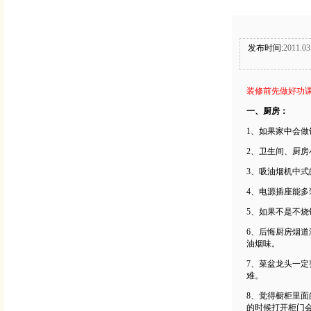
发布时间:
2011.03
装修前先做好功课
一、厨房：
1、如果家中会
2、卫生间、厨
3、吸油烟机中式
4、电源插座能
5、如果不是不烧
6、后悔厨房烟
油烟味。
7、菜盆龙头一
难。
8、觉得橱柜里
的时候打开柜门