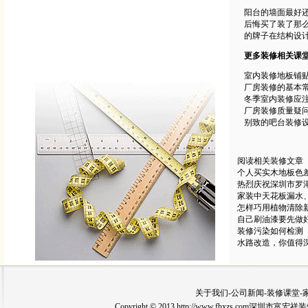
阳台的墙面最好
后悔买了装了那
的牌子在结构设
更多装修相关课
室内装修地板铺
厂房装修的基本
冬季室内装修应
厂房装修质量疑
别致的吧台装修
阅读相关装修文章
个人买实木地板色差
热烈庆祝深圳市罗
家装中天花板漏水
怎样巧用植物清除
自己刷油漆要先做
装修污染如何检测
水路改造，你值得
关于我们
-
公司新闻
-
装修课堂
-
Copyright © 2013 http://www.fhxzs.com深圳