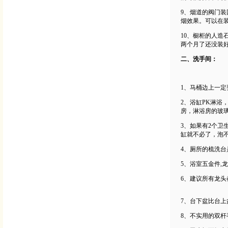
9、烟道的阀门
烟效果。可以在
10、橱柜的人
两个月了还没装
二、洗手间：
1、马桶边上一
2、浴缸PK淋
房，淋浴房的玻
3、如果有2个
缸就不必了，泡
4、厕所的梳洗
5、浴室五金件,
6、建议所有龙
7、台下盆比台
8、不实用的双