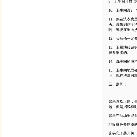
9、卫生间可钉
10、卫生间设
11、偶在洗衣
头。没想到这个
啊，统统在里面
12、买马桶一定
13、卫厨地砖
很多细胞的。
14、洗手间的
15、卫生间地
下，现在洗澡时
三、房间：
如果喜欢上网，
题，但是据说有时
如果在商场里能
地板颜色要略浅
床头忘了装开关