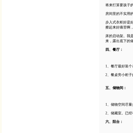
将来打算要孩子
房间里的不实用的
步入式衣柜好是
擦起来好痛苦啊
床的启动架。我是
来，露出底下的
四、餐厅：
1、餐厅最好装个
2、餐桌旁小柜
五、储物间：
1、储物空间尽
2、储藏室。已
六、阳台：