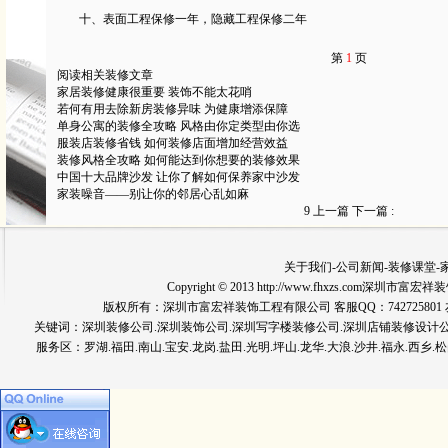
十、表面工程
保修
一年，隐藏工程保修二年
第
1
页
阅读相关装修文章
家居装修健康很重要 装饰不能太花哨
若何有用去除新房装修异味 为健康增添保障
单身公寓的装修全攻略 风格由你定类型由你选
服装店装修省钱 如何装修店面增加经营效益
装修风格全攻略 如何能达到你想要的装修效果
中国十大品牌沙发 让你了解如何保养家中沙发
家装噪音——别让你的邻居心乱如麻
9
上一篇
下一篇
:
关于我们
-
公司新闻
-
装修课堂
-
Copyright © 2013 http://www.fhxzs.com深圳
版权所有：深圳市富宏祥装饰工程有限公司 客服QQ：742725801 友情链
关键词：
深圳装修公司
.深圳装饰公司.深圳写字楼装修公司.深圳店铺装修设计
服务区：罗湖.福田.南山.宝安.龙岗.盐田.光明.坪山.龙华.大浪.沙井.福永.西乡.松