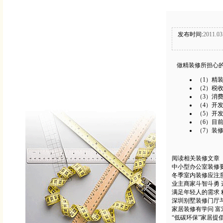
发布时间:
2011.03
做精装修所担心
（1）精
（2）税
（3）消
（4）开
（5）开
（6）目
（7）装
阅读相关装修文章
中小型办公室装修
冬季室内装修应注
业主商家斗智斗勇
满足年轻人的需求
深圳别墅装修门厅
家居装修有学问 
“低碳环保”家居提